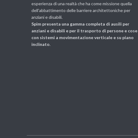
esperienza di una realtà che ha come missione quella
dell'abbattimento delle barriere architettoniche per
anziani e disabili.
Spim presenta una gamma completa di ausili per
anziani e disabili e per il trasporto di persone e cose
con sistemi a movimentazione verticale e su piano
inclinato
.