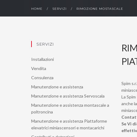
HOME
/
SERVIZI
/
RIMOZIONE MOSTASCALE
SERVIZI
RI
PIA
Installazioni
Vendita
Consulenza
Spim s.r
Manutenzione e assistenza
miniasc
Manutenzione e assistenza Servoscala
La Spim 
anche la
Manutenzione e assistenza montascale a
miniasce
poltroncina
Contatt
Manutenzione e assistenza Piattaforme
Se Vi d
elevatrici miniascensori e montacarichi
effetti
Contributi e detrazioni