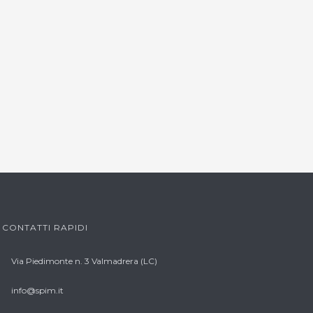
CONTATTI RAPIDI
Via Piedimonte n. 3 Valmadrera (LC)
info@spim.it