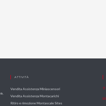
ATTIVITÀ
Vendita Assistenza Miniascensori
co
,
Vendita Assistenza Montacarichi
Ritiro e rimozione Montascale Sites