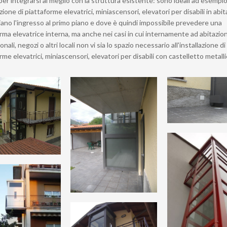
per integrarsi al meglio con la struttura esistente: sono ideali ad esempi
azione di piattaforme elevatrici, miniascensori, elevatori per disabili in abit
ano l'ingresso al primo piano e dove è quindi impossibile prevedere una
rma elevatrice interna, ma anche nei casi in cui internamente ad abitazion
nali, negozi o altri locali non vi sia lo spazio necessario all'installazione di
rme elevatrici, miniascensori, elevatori per disabili con castelletto metalli