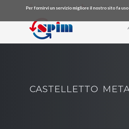
VALMADRERA (LC)
0341-241011
Per fornirvi un servizio migliore il nostro sito fa u
CASTELLETTO META