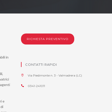
RICHIESTA PREVENTIVO
ili in
CONTATTI RAPIDI
li,
Via Piedimonte n. 3 - Valmadrera (LC)
vatrici
 agenti
0341-241011
ri e
 di