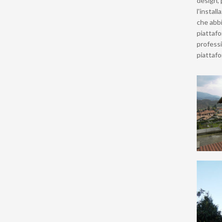
design, 
l'install
che abbi
piattafo
professio
piattafo