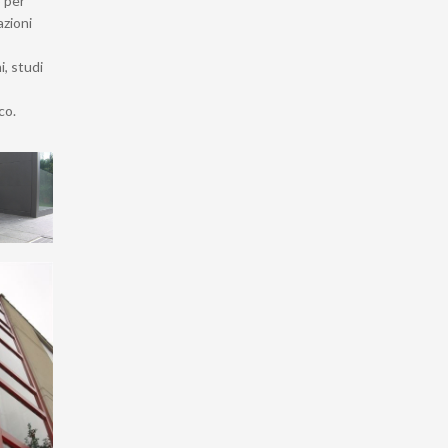
o per
azioni
i, studi
co.