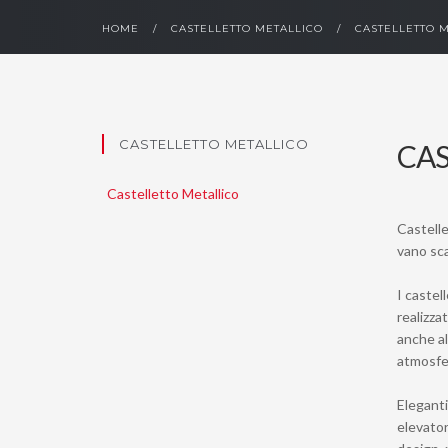
HOME
/
CASTELLETTO METALLICO
/
CASTELLETTO 
CASTELLETTO METALLICO
CAS
Castelletto Metallico
Castelle
vano sc
I castel
realizza
anche al
atmosfer
Eleganti
elevator