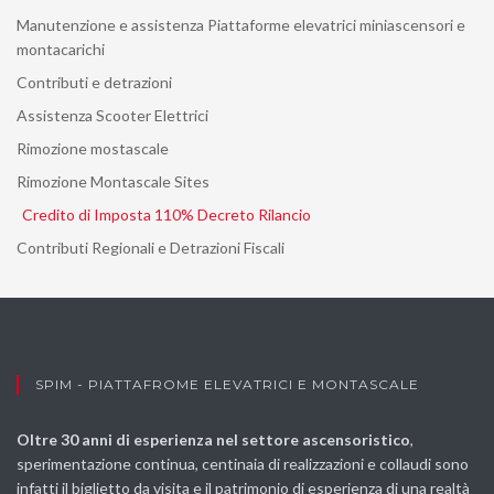
Manutenzione e assistenza Piattaforme elevatrici miniascensori e
montacarichi
Contributi e detrazioni
Assistenza Scooter Elettrici
Rimozione mostascale
Rimozione Montascale Sites
Credito di Imposta 110% Decreto Rilancio
Contributi Regionali e Detrazioni Fiscali
SPIM - PIATTAFROME ELEVATRICI E MONTASCALE
Oltre 30 anni di esperienza nel settore ascensoristico
,
sperimentazione continua, centinaia di realizzazioni e collaudi sono
infatti il biglietto da visita e il patrimonio di esperienza di una realtà