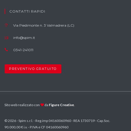
CONTATTI RAPIDI
Via Piedimonte n. 3 Valmadrera (LC)
info@spim.it
0341-241011
PREVENTIVO GRATUITO
Sito web realizzato con
da
Figure Creative
.
© 2026 - Spim s.r.l. - Reg.imp 04160060960 - REA 1730719 - Cap.Soc.
90.000,00 € i.v. - P.IVA e CF 04160060960