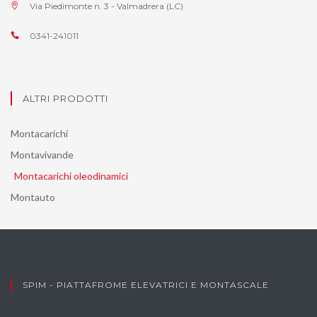
Via Piedimonte n. 3 - Valmadrera (LC)
0341-241011
ALTRI PRODOTTI
Montacarichi
Montavivande
Montacarichi oleodinamici
Montauto
SPIM - PIATTAFROME ELEVATRICI E MONTASCALE