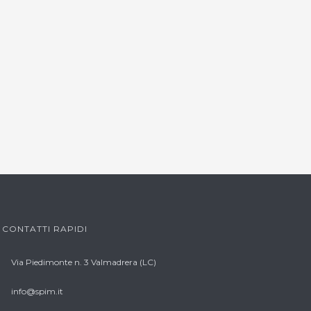
CONTATTI RAPIDI
Via Piedimonte n. 3 Valmadrera (LC)
info@spim.it