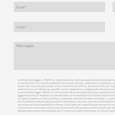
In attuazione legge n.196/03 La informiamo che i dati personali da Lei comunicati sar
in via del tutto riservata da mediante strumenti manuali, elettronici e telematici ne
forniti non verranno comunicati a terzi nè altrimenti diffusi, eccezione fatta per le pe
nell'interesse di effettuino specifici servizi elaborativi o svolgano attività conness
previsto dalla legge 196/03, La informiamo infine che potrà esercitare, gratuitamente
aggiornamento, di modifica, di cancellazione, di trasformazione in forma anonima o di 
in tutto o in parte, al relativo utilizzo, inoltrando specifica formale richiesta a , in 
che il conferimento dei dati personali è facoltativo e di aver ricevuto la informativa 
manifesta la Sua disponibilità e rilascia il Suo libero ed incondizionato consenso a che
istituzionali e comunque connesse o strumentali alle proprie attività nonchè per fin
pubblicitarie ovvero promozionali per il tramite di posta elettronica, di lettere o altr