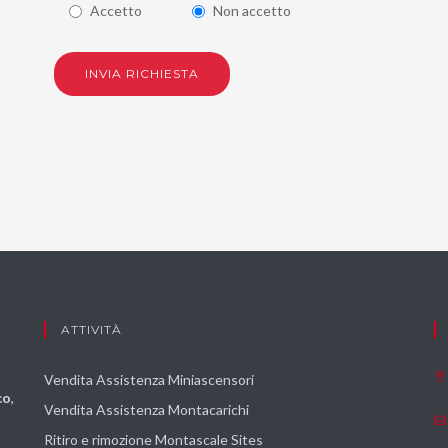
Accetto
Non accetto
INVIA RICHIESTA
ATTIVITÀ
Vendita Assistenza Miniascensori
co
,
Vendita Assistenza Montacarichi
Ritiro e rimozione Montascale Sites