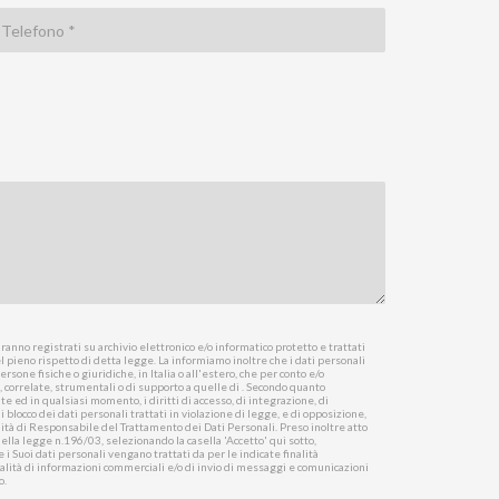
anno registrati su archivio elettronico e/o informatico protetto e trattati
l pieno rispetto di detta legge. La informiamo inoltre che i dati personali
rsone fisiche o giuridiche, in Italia o all'estero, che per conto e/o
e, correlate, strumentali o di supporto a quelle di . Secondo quanto
 ed in qualsiasi momento, i diritti di accesso, di integrazione, di
blocco dei dati personali trattati in violazione di legge, e di opposizione,
qualità di Responsabile del Trattamento dei Dati Personali. Preso inoltre atto
della legge n.196/03, selezionando la casella 'Accetto' qui sotto,
 i Suoi dati personali vengano trattati da per le indicate finalità
alità di informazioni commerciali e/o di invio di messaggi e comunicazioni
o.