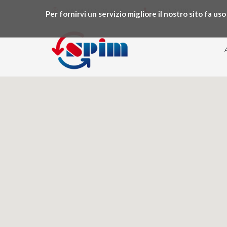
VALMADRERA (LC)
0341-241011
Per fornirvi un servizio migliore il nostro sito fa u