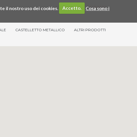
SPIM
SERVIZI
CONTATTI
te il nostro uso dei cookies.
Accetto.
Cosa sono i
ALE
CASTELLETTO METALLICO
ALTRI PRODOTTI