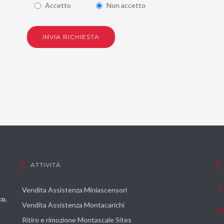
Accetto
Non accetto
INVIA RICHIESTA
ATTIVITÀ
Vendita Assistenza Miniascensori
co
,
Vendita Assistenza Montacarichi
Ritiro e rimozione Montascale Sites