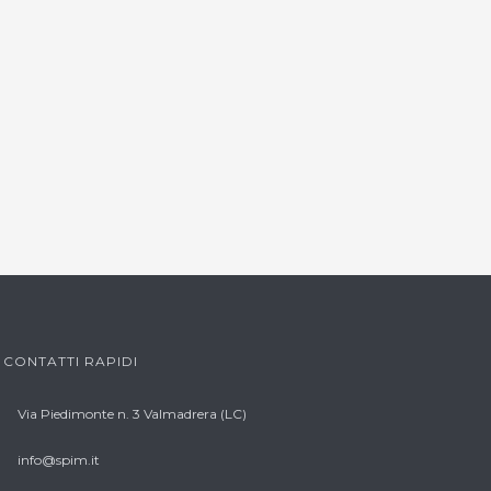
CONTATTI RAPIDI
Via Piedimonte n. 3 Valmadrera (LC)
info@spim.it