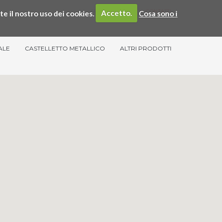
SPIM
SERVIZI
CONTATTI
te il nostro uso dei cookies.
Accetto.
Cosa sono i
ALE
CASTELLETTO METALLICO
ALTRI PRODOTTI