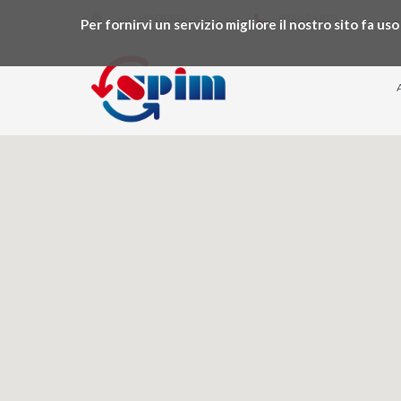
VALMADRERA (LC)
0341-241011
Per fornirvi un servizio migliore il nostro sito fa u