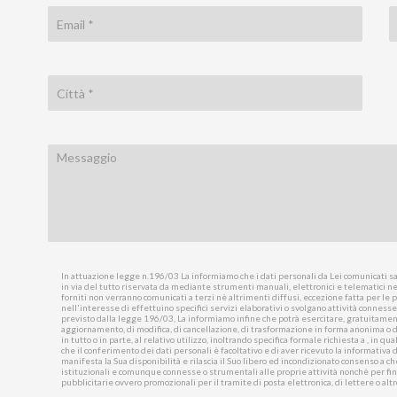
In attuazione legge n.196/03 La informiamo che i dati personali da Lei comunicati sar
in via del tutto riservata da mediante strumenti manuali, elettronici e telematici ne
forniti non verranno comunicati a terzi nè altrimenti diffusi, eccezione fatta per le pe
nell'interesse di effettuino specifici servizi elaborativi o svolgano attività conness
previsto dalla legge 196/03, La informiamo infine che potrà esercitare, gratuitamente
aggiornamento, di modifica, di cancellazione, di trasformazione in forma anonima o di 
in tutto o in parte, al relativo utilizzo, inoltrando specifica formale richiesta a , in 
che il conferimento dei dati personali è facoltativo e di aver ricevuto la informativa 
manifesta la Sua disponibilità e rilascia il Suo libero ed incondizionato consenso a che
istituzionali e comunque connesse o strumentali alle proprie attività nonchè per fin
pubblicitarie ovvero promozionali per il tramite di posta elettronica, di lettere o altr