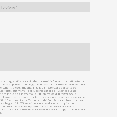
anno registrati su archivio elettronico e/o informatico protetto e trattati
l pieno rispetto di detta legge. La informiamo inoltre che i dati personali
rsone fisiche o giuridiche, in Italia o all'estero, che per conto e/o
e, correlate, strumentali o di supporto a quelle di . Secondo quanto
 ed in qualsiasi momento, i diritti di accesso, di integrazione, di
blocco dei dati personali trattati in violazione di legge, e di opposizione,
qualità di Responsabile del Trattamento dei Dati Personali. Preso inoltre atto
della legge n.196/03, selezionando la casella 'Accetto' qui sotto,
 i Suoi dati personali vengano trattati da per le indicate finalità
alità di informazioni commerciali e/o di invio di messaggi e comunicazioni
o.