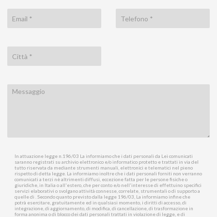
In attuazione legge n.196/03 La informiamo che i dati personali da Lei comunicati
saranno registrati su archivio elettronico e/o informatico protetto e trattati in via del
tutto riservata da mediante strumenti manuali, elettronici e telematici nel pieno
rispetto di detta legge. La informiamo inoltre che i dati personali forniti non verranno
comunicati a terzi nè altrimenti diffusi, eccezione fatta per le persone fisiche o
giuridiche, in Italia o all'estero, che per conto e/o nell'interesse di effettuino specifici
servizi elaborativi o svolgano attività connesse, correlate, strumentali o di supporto a
quelle di . Secondo quanto previsto dalla legge 196/03, La informiamo infine che
potrà esercitare, gratuitamente ed in qualsiasi momento, i diritti di accesso, di
integrazione, di aggiornamento, di modifica, di cancellazione, di trasformazione in
forma anonima o di blocco dei dati personali trattati in violazione di legge, e di