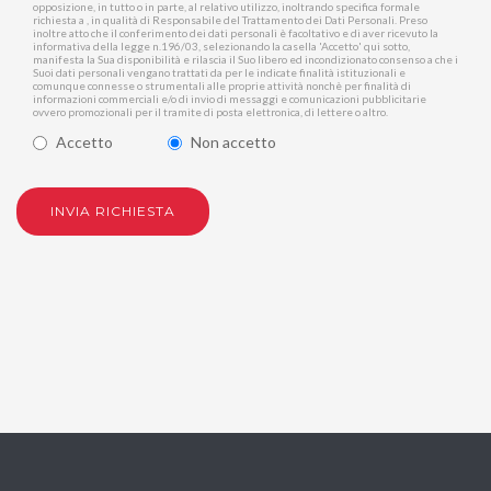
opposizione, in tutto o in parte, al relativo utilizzo, inoltrando specifica formale
richiesta a , in qualità di Responsabile del Trattamento dei Dati Personali. Preso
inoltre atto che il conferimento dei dati personali è facoltativo e di aver ricevuto la
informativa della legge n.196/03, selezionando la casella 'Accetto' qui sotto,
manifesta la Sua disponibilità e rilascia il Suo libero ed incondizionato consenso a che i
Suoi dati personali vengano trattati da per le indicate finalità istituzionali e
comunque connesse o strumentali alle proprie attività nonchè per finalità di
informazioni commerciali e/o di invio di messaggi e comunicazioni pubblicitarie
ovvero promozionali per il tramite di posta elettronica, di lettere o altro.
Accetto
Non accetto
INVIA RICHIESTA